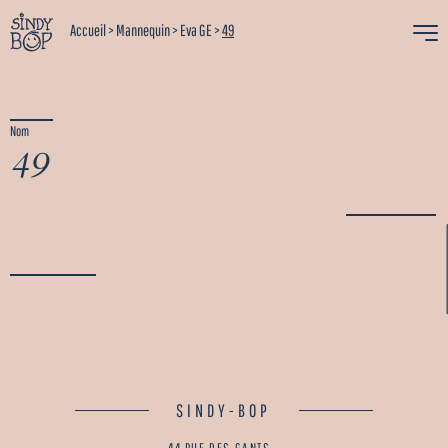
Accueil
>
Mannequin
>
Eva GE
>
49
Nom
49
SINDY-BOP
44 RUE DES GANTS -