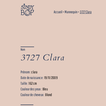
Accueil
>
Mannequin
>
3727 Clara
Nom
3727 Clara
Prénom :
clara
Date de naissance :
19/11/2009
Taille :
162 cm
Couleur des yeux :
Bleu
Couleur de cheveux :
Blond