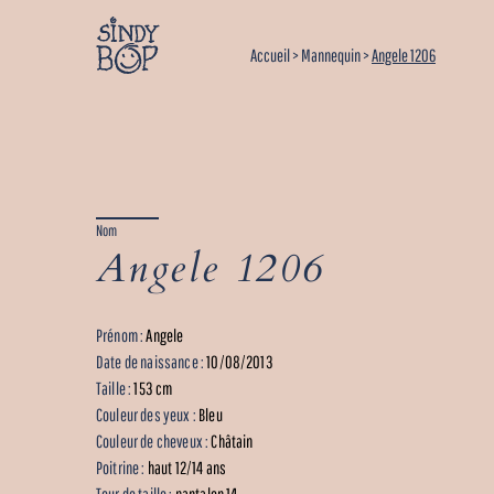
Accueil
>
Mannequin
>
Angele 1206
Nom
Angele 1206
Prénom :
Angele
Date de naissance :
10/08/2013
Taille :
153 cm
Couleur des yeux :
Bleu
Couleur de cheveux :
Châtain
Poitrine :
haut 12/14 ans
Tour de taille :
pantalon 14