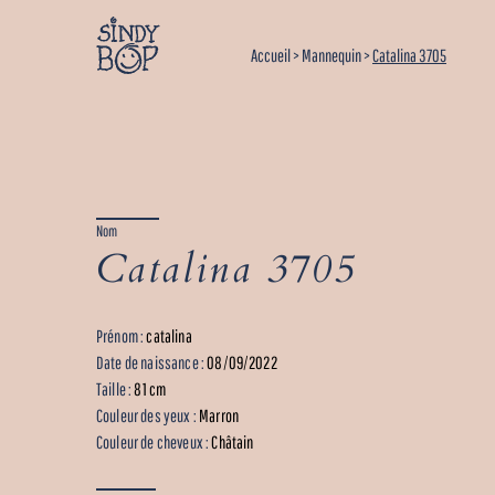
Accueil
>
Mannequin
>
Catalina 3705
Nom
Catalina 3705
Prénom :
catalina
Date de naissance :
08/09/2022
Taille :
81 cm
Couleur des yeux :
Marron
Couleur de cheveux :
Châtain