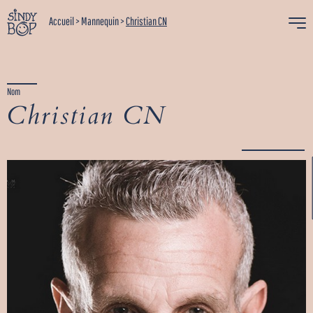
Accueil
>
Mannequin
>
Christian CN
Nom
Christian CN