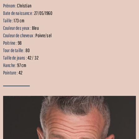
Prénom :
Christian
Date de naissance :
27/05/1960
Taille :
173 cm
Couleur des yeux :
Bleu
Couleur de cheveux :
Poivre/sel
Poitrine :
98
Tour de taille :
80
Taille de jeans :
42 / 32
Hanche :
97 cm
Pointure :
42