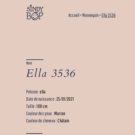
Accueil
>
Mannequin
>
Ella 3536
Nom
Ella 3536
Prénom :
ella
Date de naissance :
25/01/2021
Taille :
100 cm
Couleur des yeux :
Marron
Couleur de cheveux :
Châtain