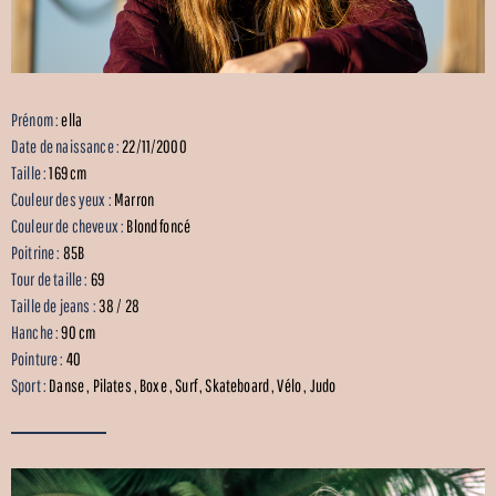
Prénom :
ella
Date de naissance :
22/11/2000
Taille :
169 cm
Couleur des yeux :
Marron
Couleur de cheveux :
Blond foncé
Poitrine :
85B
Tour de taille :
69
Taille de jeans :
38 / 28
Hanche :
90 cm
Pointure :
40
Sport :
Danse , Pilates , Boxe , Surf , Skateboard , Vélo , Judo