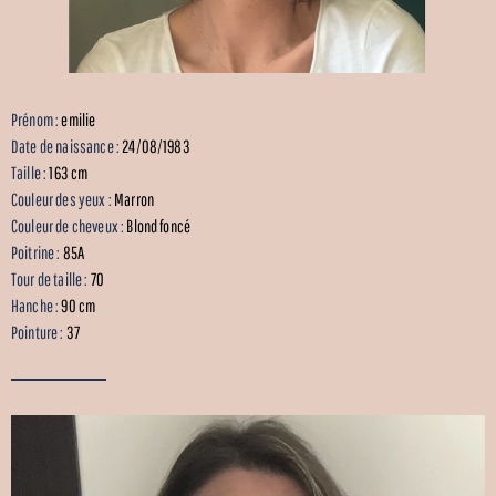
Prénom :
emilie
Date de naissance :
24/08/1983
Taille :
163 cm
Couleur des yeux :
Marron
Couleur de cheveux :
Blond foncé
Poitrine :
85A
Tour de taille :
70
Hanche :
90 cm
Pointure :
37