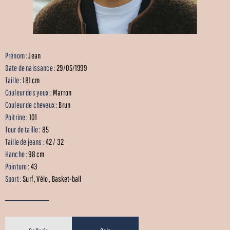
Prénom :
Jean
Date de naissance :
29/05/1999
Taille :
181 cm
Couleur des yeux :
Marron
Couleur de cheveux :
Brun
Poitrine :
101
Tour de taille :
85
Taille de jeans :
42 / 32
Hanche :
98 cm
Pointure :
43
Sport :
Surf , Vélo , Basket-ball