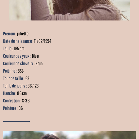
Prénom :
juliette
Date de naissance :
11/02/1994
Taille :
165 cm
Couleur des yeux :
Bleu
Couleur de cheveux :
Brun
Poitrine :
85B
Tour de taille :
63
Taille de jeans :
36 / 26
Hanche :
86 cm
Confection :
S-36
Pointure :
36