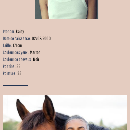
Prénom :
kaisy
Date de naissance :
02/02/2000
Taille :
171 cm
Couleur des yeux :
Marron
Couleur de cheveux :
Noir
Poitrine :
83
Pointure :
38