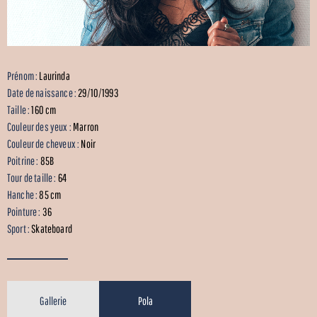
Prénom :
Laurinda
Date de naissance :
29/10/1993
Taille :
160 cm
Couleur des yeux :
Marron
Couleur de cheveux :
Noir
Poitrine :
85B
Tour de taille :
64
Hanche :
85 cm
Pointure :
36
Sport :
Skateboard
Gallerie
Pola