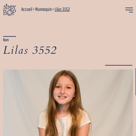
Accueil
>
Mannequin
>
Lilas 3552
Nom
Lilas 3552