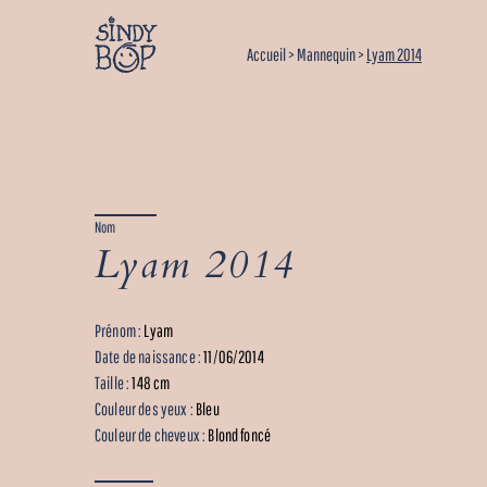
Accueil
>
Mannequin
>
Lyam 2014
Nom
Lyam 2014
Prénom :
Lyam
Date de naissance :
11/06/2014
Taille :
148 cm
Couleur des yeux :
Bleu
Couleur de cheveux :
Blond foncé