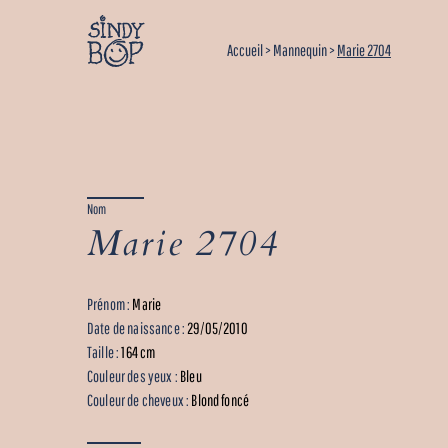
Accueil
>
Mannequin
>
Marie 2704
Nom
Marie 2704
Prénom :
Marie
Date de naissance :
29/05/2010
Taille :
164 cm
Couleur des yeux :
Bleu
Couleur de cheveux :
Blond foncé