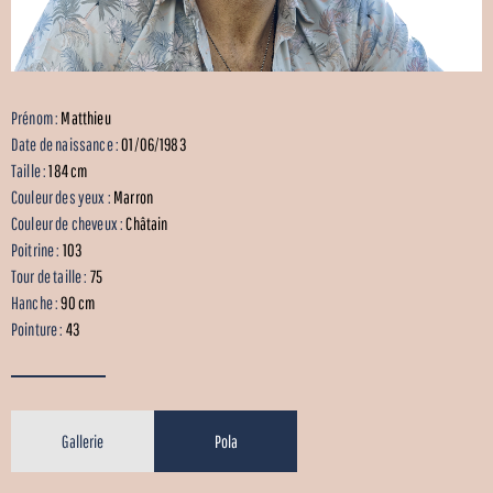
Prénom :
Matthieu
Date de naissance :
01/06/1983
Taille :
184 cm
Couleur des yeux :
Marron
Couleur de cheveux :
Châtain
Poitrine :
103
Tour de taille :
75
Hanche :
90 cm
Pointure :
43
Gallerie
Pola