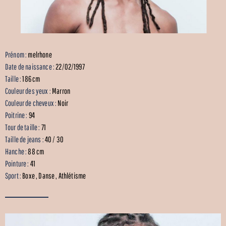
Prénom :
melrhone
Date de naissance :
22/02/1997
Taille :
186 cm
Couleur des yeux :
Marron
Couleur de cheveux :
Noir
Poitrine :
94
Tour de taille :
71
Taille de jeans :
40 / 30
Hanche :
88 cm
Pointure :
41
Sport :
Boxe , Danse , Athlétisme