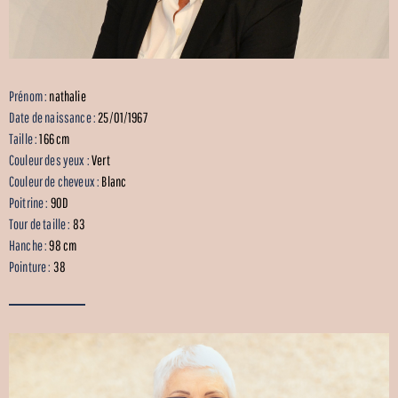
Prénom :
nathalie
Date de naissance :
25/01/1967
Taille :
166 cm
Couleur des yeux :
Vert
Couleur de cheveux :
Blanc
Poitrine :
90D
Tour de taille :
83
Hanche :
98 cm
Pointure :
38