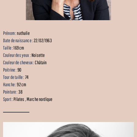
Prénom :
nathalie
Date de naissance :
22/02/1963
Taille :
169 cm
Couleur des yeux :
Noisette
Couleur de cheveux :
Châtain
Poitrine :
90
Tour de taille :
74
Hanche :
92 cm
Pointure :
38
Sport :
Pilates , Marche nordique