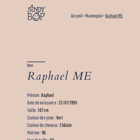
Accueil
>
Mannequin
>
Raphael ME
Nom
Raphael ME
Prénom :
Raphael
Date de naissance :
23/07/1990
Taille :
187 cm
Couleur des yeux :
Vert
Couleur de cheveux :
Châtain
Poitrine :
96
Tour de taille :
88