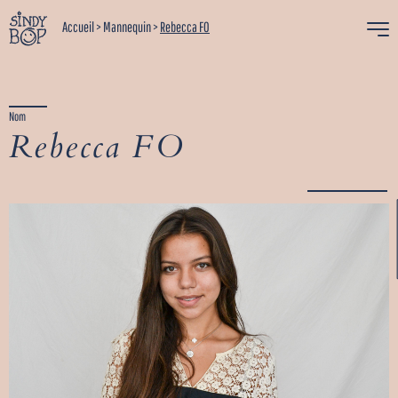
Accueil
>
Mannequin
>
Rebecca FO
Nom
Rebecca FO