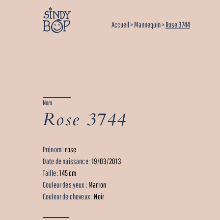
Accueil
>
Mannequin
>
Rose 3744
Nom
Rose 3744
Prénom :
rose
Date de naissance :
19/03/2013
Taille :
145 cm
Couleur des yeux :
Marron
Couleur de cheveux :
Noir