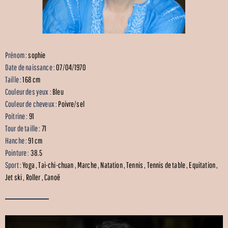
Prénom :
sophie
Date de naissance :
07/04/1970
Taille :
168 cm
Couleur des yeux :
Bleu
Couleur de cheveux :
Poivre/sel
Poitrine :
91
Tour de taille :
71
Hanche :
91 cm
Pointure :
38.5
Sport :
Yoga , Tai-chi-chuan , Marche , Natation , Tennis , Tennis de table , Equitation ,
Jet ski , Roller , Canoë