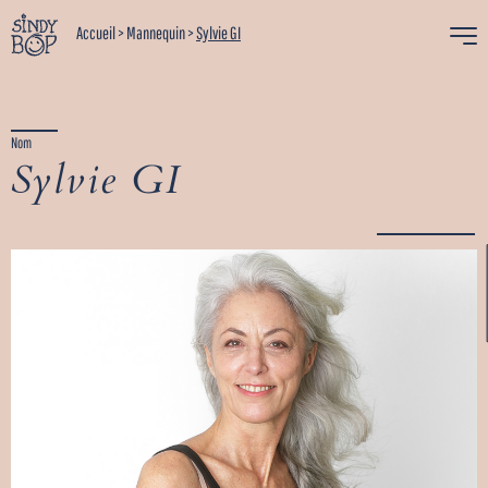
Accueil
>
Mannequin
>
Sylvie GI
Nom
Sylvie GI