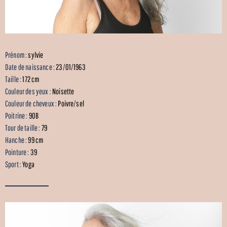
Prénom :
sylvie
Date de naissance :
23/01/1963
Taille :
172 cm
Couleur des yeux :
Noisette
Couleur de cheveux :
Poivre/sel
Poitrine :
90B
Tour de taille :
79
Hanche :
99 cm
Pointure :
39
Sport :
Yoga