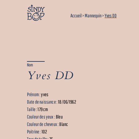
Accueil
>
Mannequin
>
Yves DD
Nom
Yves DD
Prénom :
yves
Date de naissance :
18/06/1962
Taille :
179 cm
Couleur des yeux :
Bleu
Couleur de cheveux :
Blanc
Poitrine :
102
Tour de taille :
76