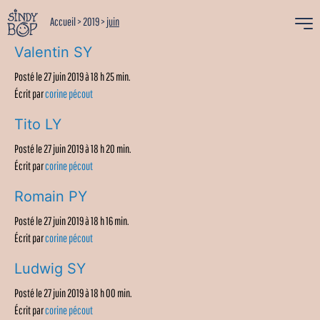
Accueil
>
2019
>
juin
Valentin SY
Posté le 27 juin 2019 à 18 h 25 min.
Écrit par
corine pécout
Tito LY
Posté le 27 juin 2019 à 18 h 20 min.
Écrit par
corine pécout
Romain PY
Posté le 27 juin 2019 à 18 h 16 min.
Écrit par
corine pécout
Ludwig SY
Posté le 27 juin 2019 à 18 h 00 min.
Écrit par
corine pécout