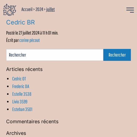
Accueil
>
2024
>
juillet
Cedric BR
Posté le 27 juillet 2024 à 11 h 01 min.
Écrit par
corine pécout
Articles récents
Cedric OT
Frederic DA
Estelle 3538
Livio 3599
Esteban 3501
Commentaires récents
Archives