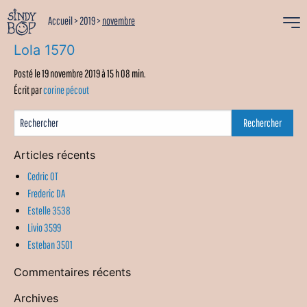
Accueil
>
2019
>
novembre
Lola 1570
Posté le 19 novembre 2019 à 15 h 08 min.
Écrit par
corine pécout
Articles récents
Cedric OT
Frederic DA
Estelle 3538
Livio 3599
Esteban 3501
Commentaires récents
Archives